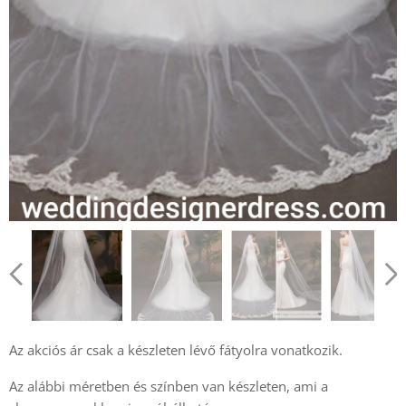
Az akciós ár csak a készleten lévő fátyolra vonatkozik.
Az alábbi méretben és színben van készleten, ami a