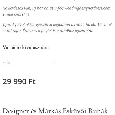
Ha kérdésed van, írj bátran az
info@weddingdesignerdress.com
e-mail címre! :-)
Tipp: A fátyol akkor egészíti ki legjobban a ruhát, ha kb. 10 cm-el
ér túl rajta. Érdemes a fátylat is a ruhához igazíttatni.
Variáció kiválasztása:
szín
29 990
Ft
Designer és Márkás Esküvői Ruhák