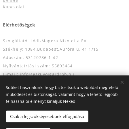
Rólunk
Kapcsolat
Elérhetőségek
Szolgáltató: Lódi-Magera Nikoletta EV
Székhely: 1084,Budapest,Auróra u. 41 1/15
Adószám: 53120786-1-42
Nyílvántatrtási szám: 55893464
E-mail: info@eskuvoigardrob.hu
Telefonszám: +36204349333
Sütiket használunk, hogy biztosítsuk a weboldal megfelelő
működését és biztonságát, valamint hogy a lehető legjobb
felhasználói élményt kínáljuk Neked.
Az oldalt a
Webnode
működteti
Sütik
Csak a legszükségesebbek elfogadása