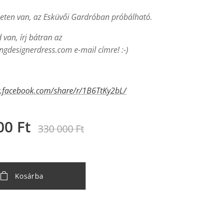
leten van, az Esküvői Gardróban próbálható.
van, írj bátran az
gdesignerdress.com e-mail címre! :-)
w.facebook.com/share/r/1B6TtKy2bL/
00
Ft
330 000
Ft
Kosárba