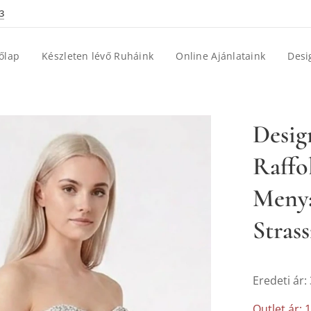
3
őlap
Készleten lévő Ruháink
Online Ajánlataink
Desi
Desig
Raffol
Menya
Strass
Eredeti ár:
Outlet ár: 