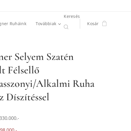
Keresés
gner Ruháink
Továbbiak
Kosár
ner Selyem Szatén
t Félsellő
sszonyi/Alkalmi Ruha
z Díszítéssel
 330.000.-
198.000.-