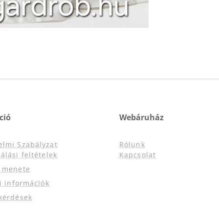
ció
Webáruház
elmi Szabályzat
Rólunk
álási feltételek
Kapcsolat
s menete
si információk
kérdések