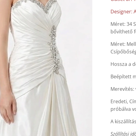
Designer: A
Méret: 34 S
bővíthető f
Méret: Mel
Csípőbőség
Hossza a d
Beépített m
Merevítés:
Eredeti, C
próbálva vo
A kiszállítá
Szállítási id