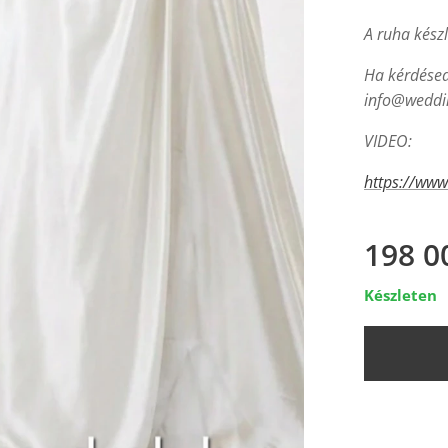
A ruha kész
Ha kérdésed 
info@weddin
VIDEO:
https://ww
198 0
Készleten