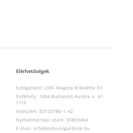
Elérhetőségek
Szolgáltató: Lódi-Magera Nikoletta EV
Székhely: 1084,Budapest,Auróra u. 41
1/15
Adószám: 53120786-1-42
Nyílvántatrtási szám: 55893464
E-mail: info@eskuvoigardrob.hu