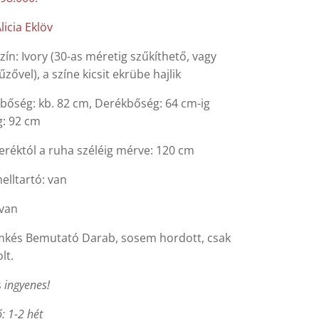
licia Eklöv
zín: Ivory (30-as méretig szűkíthető, vagy
űzővel), a színe kicsit ekrübe hajlik
lbőség: kb. 82 cm, Derékbőség: 64 cm-ig
: 92 cm
eréktól a ruha széléig mérve: 120 cm
elltartó: van
 van
ímkés Bemutató Darab, sosem hordott, csak
lt.
s
ingyenes!
ő: 1-2 hét