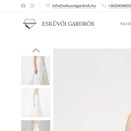
info@eskuvoigardrob.hu
+3620434933
ESKÜVŐI GARDRÓB
Kezd