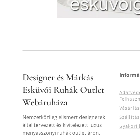
Designer és Márkás
Informá
Esküvői Ruhák Outlet
Adatvéd
Felhaszn
Webáruháza
Vásárlá
Nemzetközileg elismert designerek
Szállítá
által tervezett és kivitelezett luxus
Gyakori 
menyasszonyi ruhák outlet áron.