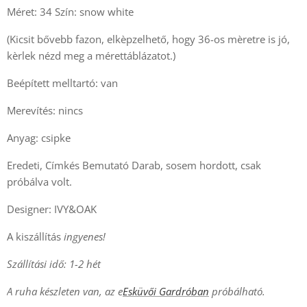
Méret: 34 Szín: snow white
(Kicsit bővebb fazon, elkèpzelhető, hogy 36-os mèretre is jó,
kèrlek nézd meg a mérettáblázatot.)
Beépített melltartó: van
Merevítés: nincs
Anyag: csipke
Eredeti, Címkés Bemutató Darab, sosem hordott, csak
próbálva volt.
Designer: IVY&OAK
A kiszállítás
ingyenes!
Szállítási idő: 1-2 hét
A ruha készleten van, az e
Esküvői Gardróban
próbálható.