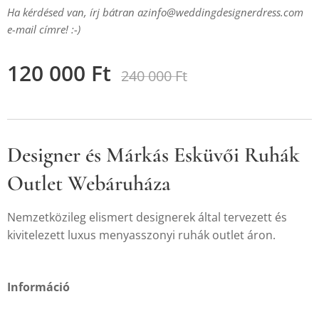
Ha kérdésed van, írj bátran az
info@weddingdesignerdress.com
e-mail címre! :-)
120 000
Ft
240 000
Ft
Designer és Márkás Esküvői Ruhák
Outlet Webáruháza
Nemzetközileg elismert designerek által tervezett és
kivitelezett luxus menyasszonyi ruhák outlet áron.
Információ