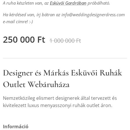
A ruha készleten van, az
Esküvői Gardróban
próbálható.
Ha kérdésed van, írj bátran az info@weddingdesignerdress.com
e-mail címre! :-)
250 000
Ft
1 000 000
Ft
Designer és Márkás Esküvői Ruhák
Outlet Webáruháza
Nemzetközileg elismert designerek által tervezett és
kivitelezett luxus menyasszonyi ruhák outlet áron.
Információ