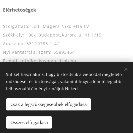
Elérhetőségek
Szolgáltató: Lódi-Magera Nikoletta EV
Székhely: 1084,Budapest,Auróra u. 41 1/15
Adószám: 53120786-1-42
Nyílvántatrtási szám: 55893464
E-mail: info@eskuvoigardrob.hu
Telefonszám: +36204349333
Sütiket használunk, hogy biztosítsuk a weboldal megfelelő
működését és biztonságát, valamint hogy a lehető legjobb
felhasználói élményt kínáljuk Neked.
Az oldalt a
Webnode
működteti
Sütik
Csak a legszükségesebbek elfogadása
Kosárba
Összes elfogadása