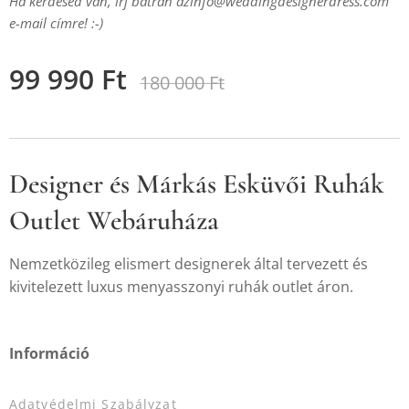
Ha kérdésed van, írj bátran az
info@weddingdesignerdress.com
e-mail címre! :-)
99 990
Ft
180 000
Ft
Designer és Márkás Esküvői Ruhák
Outlet Webáruháza
Nemzetközileg elismert designerek által tervezett és
kivitelezett luxus menyasszonyi ruhák outlet áron.
Információ
Adatvédelmi Szabályzat