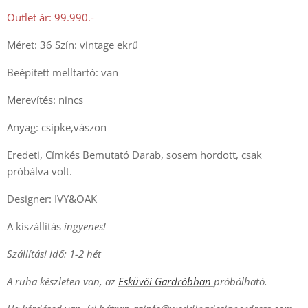
Outlet ár: 99.990.-
Méret: 36 Szín: vintage ekrű
Beépített melltartó: van
Merevítés: nincs
Anyag: csipke,vászon
Eredeti, Címkés Bemutató Darab, sosem hordott, csak
próbálva volt.
Designer: IVY&OAK
A kiszállítás
ingyenes!
Szállítási idő: 1-2 hét
A ruha készleten van, az
Esküvői Gardróbban
próbálható.