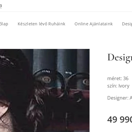
3
őlap
Készleten lévő Ruháink
Online Ajánlataink
Desi
Desig
méret: 36
szín: Ivory
Designer: 
49 99