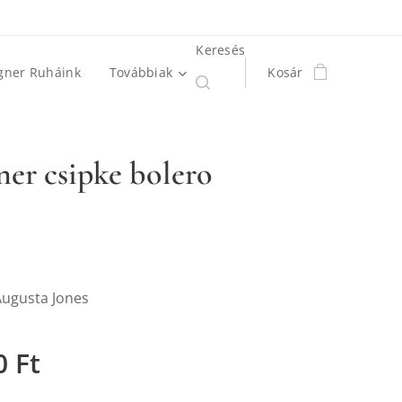
Keresés
gner Ruháink
Továbbiak
Kosár
ner csipke bolero
Augusta Jones
0
Ft