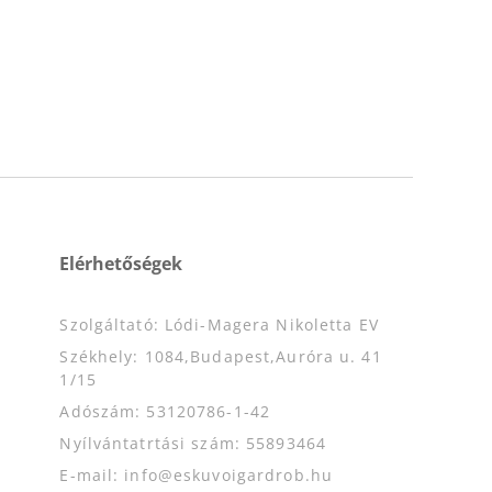
Elérhetőségek
Szolgáltató: Lódi-Magera Nikoletta EV
Székhely: 1084,Budapest,Auróra u. 41
1/15
Adószám: 53120786-1-42
Nyílvántatrtási szám: 55893464
E-mail: info@eskuvoigardrob.hu