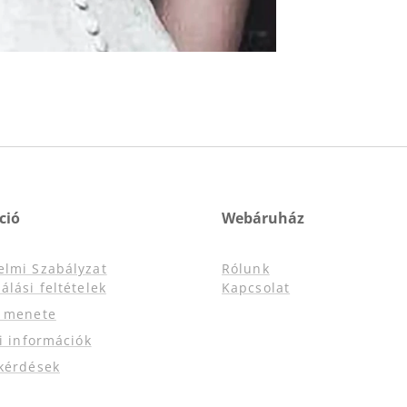
ció
Webáruház
elmi Szabályzat
Rólunk
álási feltételek
Kapcsolat
s menete
si információk
kérdések