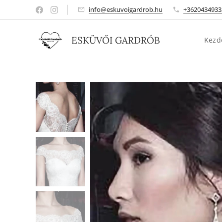
info@eskuvoigardrob.hu
+3620434933
ESKÜVŐI GARDRÓB
Kezd