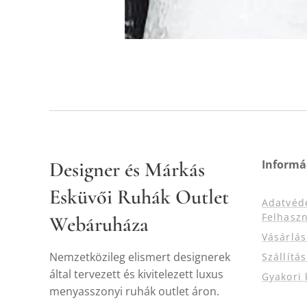
Designer és Márkás
Informá
Esküvői Ruhák Outlet
Adatvéd
Felhaszn
Webáruháza
Vásárlá
Nemzetközileg elismert designerek
Szállítá
által tervezett és kivitelezett luxus
Gyakori 
menyasszonyi ruhák outlet áron.