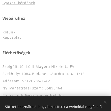
Gyakori kérdések
Webáruház
Rólunk
Kapcsolat
Elérhetőségek
Szolgáltató: Lódi-Magera Nikoletta EV
Székhely: 1084,Budapest,Auróra u. 41 1/15
Adószám: 53120786-1-42
Nyílvántatrtási szám: 55893464
E-mail: info@eskuvoigardrob.hu
Telefonszám: +36204349333
Sütiket használunk, hogy biztosítsuk a weboldal megfelelő