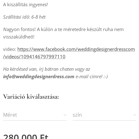
A kiszállítás
ingyenes!
Szállítási idő: 6-8 hét
N
agyon fontos! A külön a te méretedre készült ruha nem
visszaküldheő!
video:
https://www.facebook.com/weddingdesignerdresscom
/videos/1094146797997110
Ha kérdésed van, írj bátran chaten vagy az
info@weddingdesignerdress.com
e-mail címre! :-)
Variáció kiválasztása:
Méret
szín
280 000
Ft