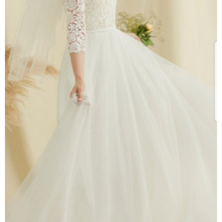
Ivory/bézs/ekrü