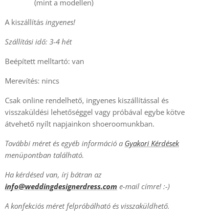
(mint a modellen)
A kiszállítás
ingyenes!
Szállítási idő: 3-4 hét
Beépített melltartó: van
Merevítés: nincs
Csak online rendelhető, ingyenes kiszállítással és
visszaküldési lehetőséggel vagy próbával egybe kötve
átvehető nyílt napjainkon shoeroomunkban.
További méret és egyéb információ a
Gyakori Kérdések
menüpontban található.
Ha kérdésed van, írj bátran az
info@weddingdesignerdress.com
e-mail címre! :-)
A konfekciós méret felpróbálható és visszaküldhető.