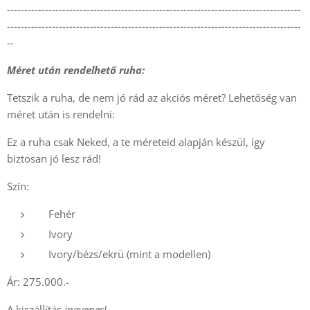
-------------------------------------------------------------------------------------
-------------------------------------------------------------------------------------
--
Méret után rendelhető ruha:
Tetszik a ruha, de nem jó rád az akciós méret? Lehetőség van
méret után is rendelni:
Ez a ruha csak Neked, a te méreteid alapján készül, így
biztosan jó lesz rád!
Szín:
Fehér
Ivory
Ivory/bézs/ekrü (mint a modellen)
Ár: 275.000.-
A kiszállítás
ingyenes!