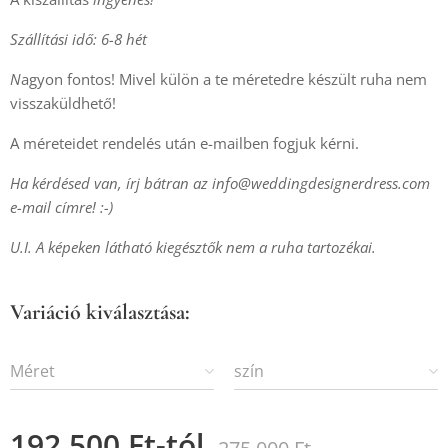
Szállítási idő: 6-8 hét
N
agyon fontos! Mivel külön a te méretedre készült ruha nem
visszaküldhető!
A méreteidet rendelés után e-mailben fogjuk kérni.
Ha kérdésed van, írj bátran az info@weddingdesignerdress.com
e-mail címre! :-)
U.I. A képeken látható kiegésztők nem a ruha tartozékai.
Variáció kiválasztása:
Méret
szín
192 500
Ft
-tól