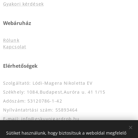
Gyakori kérdések
Webáruház
Rólunk
Kapcsolat
Elérhetőségek
Szolgáltató: Lódi-Magera Nikoletta EV
Székhely: 1084,Budapest,Auróra u. 41 1/15
Adószám: 53120786-1-42
Nyílvántatrtási szám: 55893464
E-mail: info@eskuvoigardrob.hu
Telefonszám: +36204349333
Sütiket használunk, hogy biztosítsuk a weboldal megfelelő