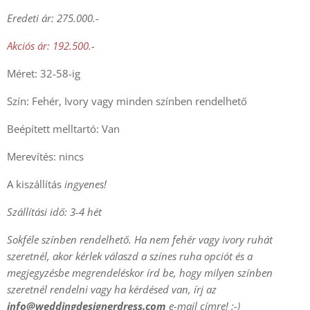
Eredeti ár: 275.000.-
Akciós ár: 192.500.-
Méret: 32-58-ig
Szín: Fehér, Ivory vagy minden színben rendelhető
Beépített melltartó: Van
Merevítés: nincs
A kiszállítás
ingyenes!
Szállítási idő: 3-4 hét
Sokféle színben rendelhető. Ha nem fehér vagy ivory ruhát
szeretnél, akor kérlek válaszd a színes ruha opciót és a
megjegyzésbe megrendeléskor írd be, hogy milyen színben
szeretnél rendelni vagy h
a kérdésed van, írj az
info@weddingdesignerdress.com
e-mail címre! :-)