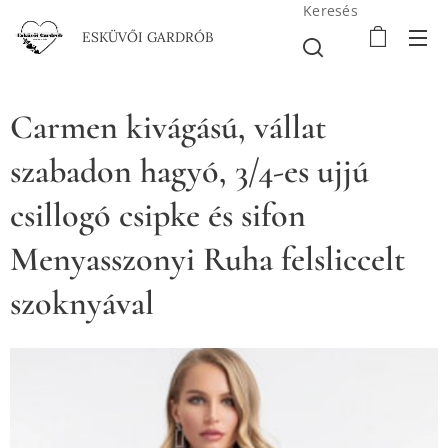
Keresés
ESKÜVŐI GARDRÓB
Carmen kivágású, vállat
szabadon hagyó, 3/4-es ujjú
csillogó csipke és sifon
Menyasszonyi Ruha felsliccelt
szoknyával