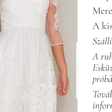
Mere
A kis
Szállí
A ruh
Eskü
prób
Továb
info