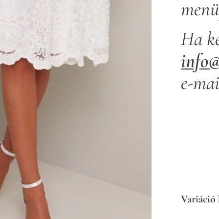
menüp
Ha ké
info
e-mai
Variáció 