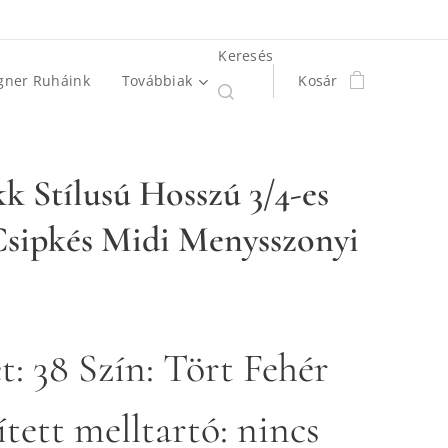
Keresés
gner Ruháink
Továbbiak
Kosár
k Stílusú Hosszú 3/4-es
Csipkés Midi Menysszonyi
t: 38 Szín: Tört Fehér
tett melltartó: nincs