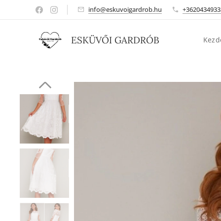
info@eskuvoigardrob.hu
+3620434933
ESKÜVŐI GARDRÓB
Kezd