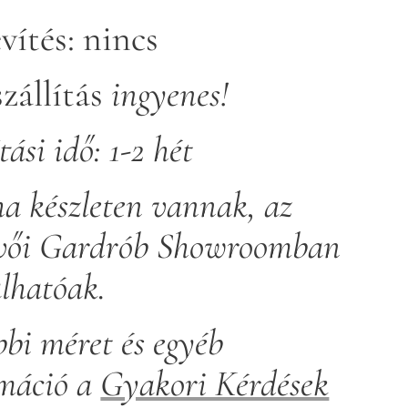
vítés: nincs
zállítás
ingyenes!
tási idő: 1-2 hét
a készleten vannak, az
vői Gardrób Showroomban
àlhatóak.
bi méret és egyéb
rmáció a
Gyakori Kérdések