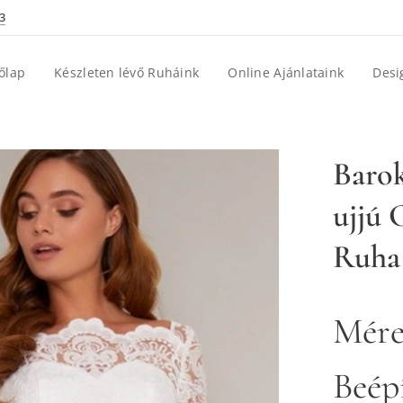
3
őlap
Készleten lévő Ruháink
Online Ajánlataink
Desi
Barok
ujjú 
Ruha
Mére
Beépí