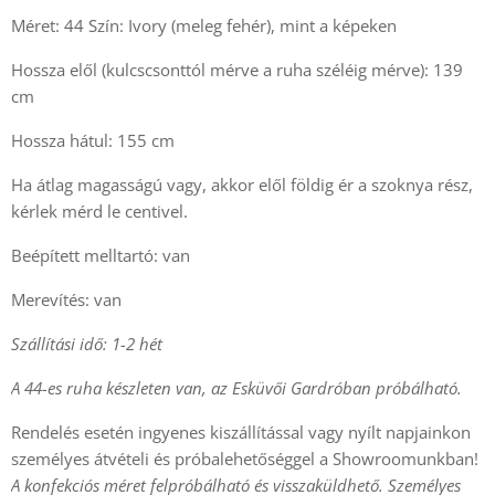
Méret: 44 Szín: Ivory (meleg fehér), mint a képeken
Hossza elől (kulcscsonttól mérve a ruha széléig mérve): 139
cm
Hossza hátul: 155 cm
Ha átlag magasságú vagy, akkor elől földig ér a szoknya rész,
kérlek mérd le centivel.
Beépített melltartó: van
Merevítés: van
Szállítási idő: 1-2 hét
A 44-es ruha készleten van, az Esküvői Gardróban próbálható.
Rendelés esetén ingyenes kiszállítással vagy nyílt napjainkon
személyes átvételi és próbalehetőséggel a Showroomunkban!
A konfekciós méret felpróbálható és visszaküldhető. Személyes