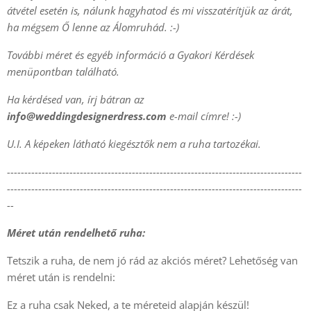
átvétel esetén is, nálunk hagyhatod és mi visszatérítjük az árát,
ha mégsem Ő lenne az Álomruhád. :-)
További méret és egyéb információ a Gyakori Kérdések
menüpontban található.
Ha kérdésed van, írj bátran az
info@weddingdesignerdress.com
e-mail címre! :-)
U.I. A képeken látható kiegésztők nem a ruha tartozékai.
-------------------------------------------------------------------------------------
-------------------------------------------------------------------------------------
--
Méret után rendelhető ruha:
Tetszik a ruha, de nem jó rád az akciós méret? Lehetőség van
méret után is rendelni:
Ez a ruha csak Neked, a te méreteid alapján készül!