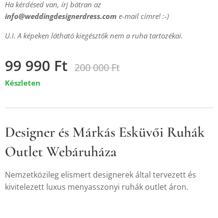
Ha kérdésed van, írj bátran az
info@weddingdesignerdress.com
e-mail címre! :-)
U.I. A képeken látható kiegésztők nem a ruha tartozékai.
99 990
Ft
200 000
Ft
Készleten
Designer és Márkás Esküvői Ruhák
Outlet Webáruháza
Nemzetközileg elismert designerek által tervezett és
kivitelezett luxus menyasszonyi ruhák outlet áron.