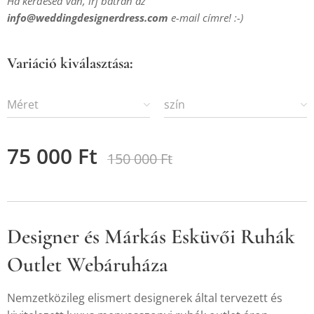
Ha kérdésed van, írj bátran az
info@weddingdesignerdress.com
e-mail címre! :-)
Variáció kiválasztása:
Méret
szín
75 000
Ft
150 000
Ft
Designer és Márkás Esküvői Ruhák
Outlet Webáruháza
Nemzetközileg elismert designerek által tervezett és