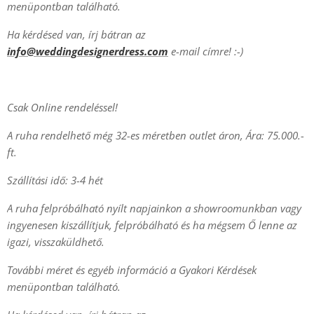
menüpontban található.
Ha kérdésed van, írj bátran az
info@weddingdesignerdress.com
e-mail címre! :-)
Csak Online rendeléssel!
A ruha rendelhető még 32-es méretben outlet áron,
Ára: 75.000.-
ft.
Szállítási idő: 3-4 hét
A ruha felpróbálható nyílt napjainkon a showroomunkban vagy
ingyenesen kiszállítjuk, felpróbálható és ha mégsem Ő lenne az
igazi, visszaküldhető.
További méret és egyéb információ a Gyakori Kérdések
menüpontban található.