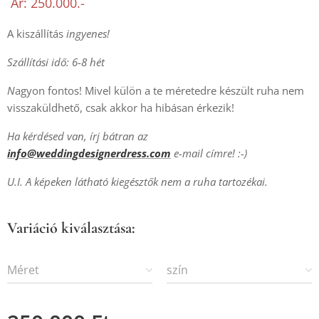
Ár: 250.000.-
A kiszállítás
ingyenes!
Szállítási idő: 6-8 hét
N
agyon fontos! Mivel külön a te méretedre készült ruha nem
visszaküldhető, csak akkor ha hibásan érkezik!
Ha kérdésed van, írj bátran az
info@weddingdesignerdress.com
e-mail címre! :-)
U.I. A képeken látható kiegésztők nem a ruha tartozékai.
Variáció kiválasztása:
Méret
szín