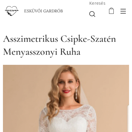
Keresés
ESKÜVŐI GARDRÓB
Asszimetrikus Csipke-Szatén
Menyasszonyi Ruha