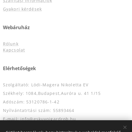
Szállítási információk
Gyakori kérdések
Webáruház
Rólunk
Kapcsolat
Elérhetőségek
Szolgáltató: Lódi-Magera Nikoletta EV
Székhely: 1084,Budapest,Auróra u. 41 1/15
Adószám: 53120786-1-42
Nyílvántatrtási szám: 55893464
E-mail: info@eskuvoigardrob.hu
Telefonszám: +36204349333