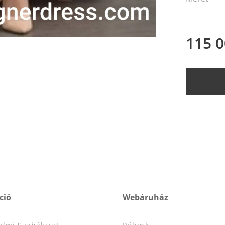
115 
ció
Webáruház