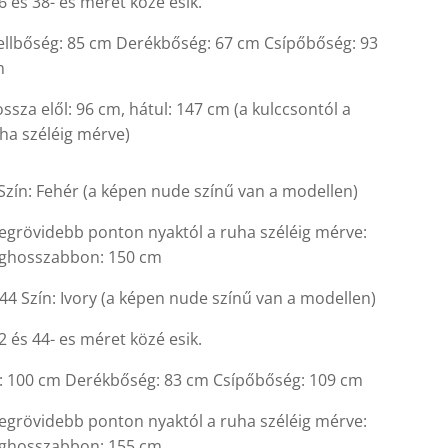
6 és 38- es méret közé esik.
llbőség: 85 cm Derékbőség: 67 cm Csípőbőség: 93
m
ssza elől: 96 cm, hátul: 147 cm (a kulccsontól a
ha széléig mérve)
Szín: Fehér (a képen nude színű van a modellen)
legrövidebb ponton nyaktól a ruha széléig mérve:
eghosszabbon: 150 cm
44 Szín: Ivory (a képen nude színű van a modellen)
2 és 44- es méret közé esik.
: 100 cm Derékbőség: 83 cm Csípőbőség: 109 cm
legrövidebb ponton nyaktól a ruha széléig mérve:
eghosszabbon: 155 cm