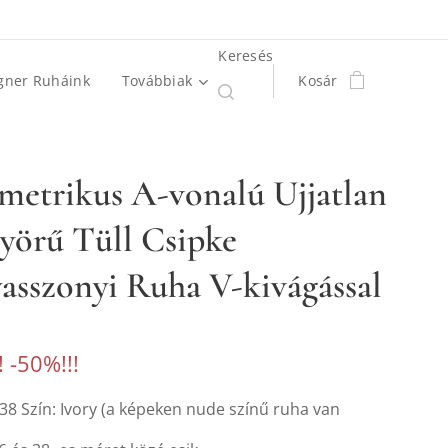
Keresés
gner Ruháink
Továbbiak
Kosár
metrikus A-vonalú Ujjatlan
yörű Tüll Csipke
sszonyi Ruha V-kivágással
! -50%!!!
38 Szín: Ivory (a képeken nude színű ruha van