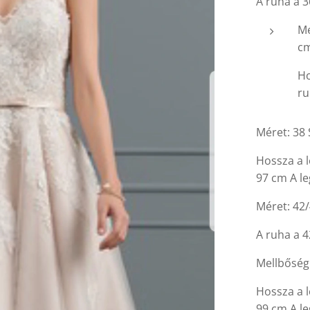
A ruha a 3
Me
c
Ho
ru
Méret: 38 
Hossza a 
97 cm A l
Méret: 42/
A ruha a 4
Mellbőség
Hossza a 
99 cm A l