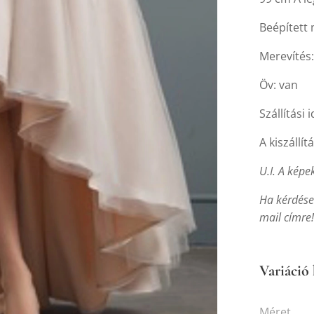
Beépített 
Merevítés
Öv: van
Szállítási 
A kiszállít
U.I. A képe
Ha kérdése
mail címre! 
Variáció 
Méret