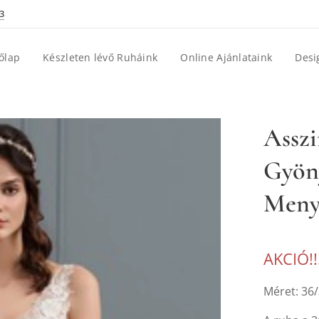
3
őlap
Készleten lévő Ruháink
Online Ajánlataink
Desi
Asszi
Gyön
Menya
AKCIÓ!!
Méret: 36/