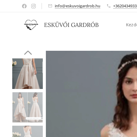
info@eskuvoigardrob.hu
+3620434933
ESKÜVŐI GARDRÓB
Kezd