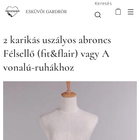
Keresés
ESKÜVŐI GARDRÓB
2 karikás uszályos abroncs
Félsellő (fit&flair) vagy A
vonalú-ruhákhoz