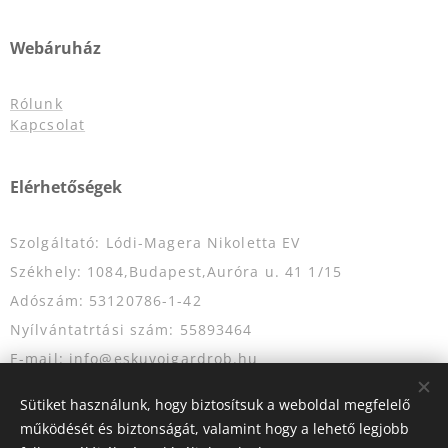
Webáruház
Rólunk
Kapcsolat
Elérhetőségek
Szolgáltató: Lódi-Magera Nikoletta EV
Székhely: 1084,Budapest,Auróra u. 41 1/15
Adószám: 53120786-1-42
Nyílvántatrtási szám: 55893464
E-mail: info@eskuvoigardrob.hu
Telefonszám: +36204349333
Sütiket használunk, hogy biztosítsuk a weboldal megfelelő
működését és biztonságát, valamint hogy a lehető legjobb