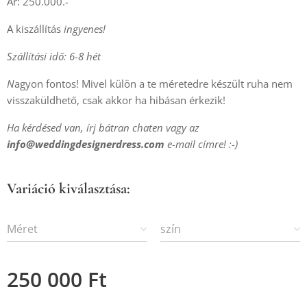
Ár: 250.000.-
A kiszállítás
ingyenes!
Szállítási idő: 6-8 hét
N
agyon fontos! Mivel külön a te méretedre készült ruha nem
visszaküldhető, csak akkor ha hibásan érkezik!
Ha kérdésed van, írj bátran chaten vagy az
info@weddingdesignerdress.com
e-mail címre! :-)
Variáció kiválasztása:
Méret
szín
250 000
Ft