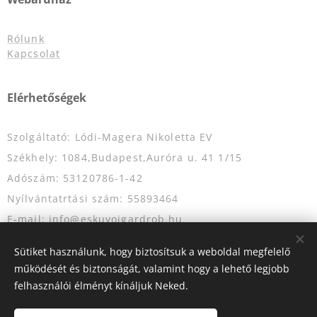
Rólunk
Kapcsolat
Elérhetőségek
Szolgáltató: Lódi-Magera Nikoletta EV
Székhely: 1084,Budapest,Auróra u. 41 1/15
Adószám: 53120786-1-42
Nyílvántatrtási szám: 55893464
E-mail: info@eskuvoigardrob.hu
Telefonszám: +36204349333
Sütiket használunk, hogy biztosítsuk a weboldal megfelelő
működését és biztonságát, valamint hogy a lehető legjobb
felhasználói élményt kínáljuk Neked.
Az oldalt a
Webnode
működteti
Sütik