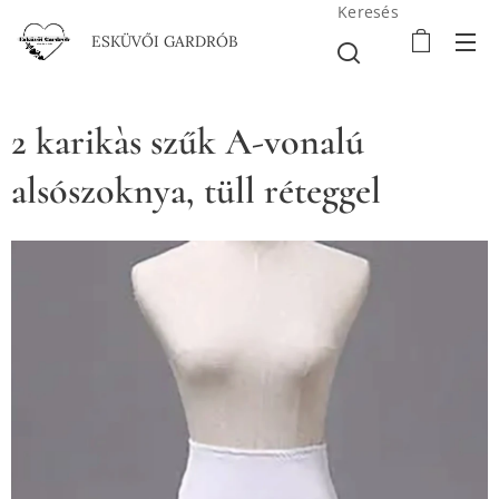
Keresés
ESKÜVŐI GARDRÓB
2 karikàs szűk A-vonalú
alsószoknya, tüll réteggel